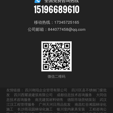
全国免费咨询热线
15196689610
移动热线：17345725165
公司邮箱：844077458@qq.com
微信二维码
友情链接：
四川翱琨企业管理有限公司
四川区县不锈钢门窗批
发
四川西耀凌建筑有限公司
成都信息技术咨询服务
大同信
息技术咨询服务
南充建筑材料销售
德阳市场营销策划
武汉
江汉工程管理服务
广州天河日用品批发
南昌红谷滩园林绿化
施工
长沙雨花园林绿化施工
银川室内家具安装
工程咨询公