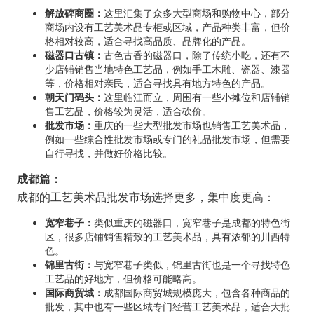
解放碑商圈：
这里汇集了众多大型商场和购物中心，部分
商场内设有工艺美术品专柜或区域，产品种类丰富，但价
格相对较高，适合寻找高品质、品牌化的产品。
磁器口古镇：
古色古香的磁器口，除了传统小吃，还有不
少店铺销售当地特色工艺品，例如手工木雕、瓷器、漆器
等，价格相对亲民，适合寻找具有地方特色的产品。
朝天门码头：
这里临江而立，周围有一些小摊位和店铺销
售工艺品，价格较为灵活，适合砍价。
批发市场：
重庆的一些大型批发市场也销售工艺美术品，
例如一些综合性批发市场或专门的礼品批发市场，但需要
自行寻找，并做好价格比较。
成都篇：
成都的工艺美术品批发市场选择更多，集中度更高：
宽窄巷子：
类似重庆的磁器口，宽窄巷子是成都的特色街
区，很多店铺销售精致的工艺美术品，具有浓郁的川西特
色。
锦里古街：
与宽窄巷子类似，锦里古街也是一个寻找特色
工艺品的好地方，但价格可能略高。
国际商贸城：
成都国际商贸城规模庞大，包含各种商品的
批发，其中也有一些区域专门经营工艺美术品，适合大批